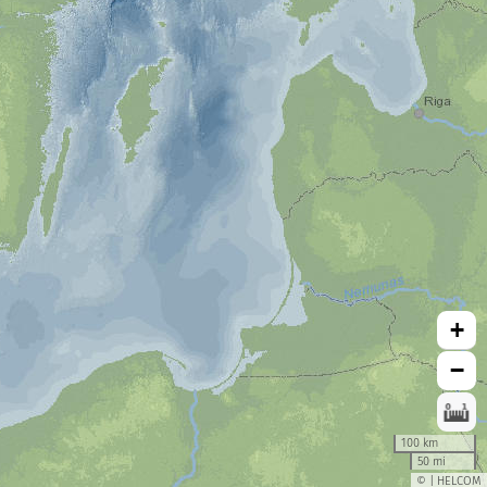
+
−
100 km
50 mi
© | HELCOM